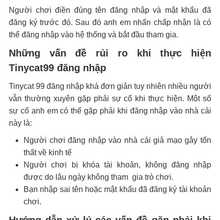
Người chơi điền đúng tên đăng nhập và mật khẩu đã
đăng ký trước đó. Sau đó anh em nhấn chấp nhận là có
thể đăng nhập vào hệ thống và bắt đầu tham gia.
Những vấn đề rủi ro khi thực hiện
Tinycat99 đăng nhập
Tinycat 99 đăng nhập khá đơn giản tuy nhiên nhiều người
vẫn thường xuyên gặp phải sự cố khi thực hiện. Một số
sự cố anh em có thể gặp phải khi đăng nhập vào nhà cái
này là:
Người chơi đăng nhập vào nhà cái giả mạo gây tổn
thất về kinh tế
Người chơi bị khóa tài khoản, không đăng nhập
được do lâu ngày không tham gia trò chơi.
Bạn nhập sai tên hoặc mật khẩu đã đăng ký tài khoản
chơi.
Hướng dẫn xử lý các vấn đề gặp phải khi