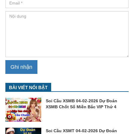
BÀI VIẾT NỔI BẬT
Soi Cầu XSMB 04-02-2026 Dự Đoán
XSMB Chốt Số Miền Bắc VIP Thứ 4
Soi Cầu XSMT 04-02-2026 Dự Đoán