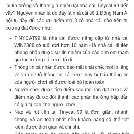
lại tin tưởng và tham gia nhiều tại nhà cái Tinycat 99 đến
vậy? Nguyên nhân là do đây là nhà cái số 1 Đông Nam Á,
hội tụ đầy đủ các ưu điểm mà ít có nhà cái nào trên thị
trường đạt được như:
TINYCAT99 là nhà cái được nâng cấp từ nhà cái
WIN2888 có tuổi đời hơn 10 năm - là nhà cái đi tiên
phong nhận được sự tín nhiệm của các anh em tham
gia thị trường cá cược lô đề
Thông tin cá nhân được bảo mật chặt chẽ, mọi lo lắng
về vấn đề lộ thông tin cá cược hay bị bán thông tin
của người chơi sẽ được loại bỏ hoàn toàn.
Người chơi được tích điểm sau mỗi lần đặt cược và
điểm này được đổi thành các phần thưởng hấp dẫn
có giá trị cao cho người chơi.
Nạp và rút tiền tại Tinycat 99 là đơn giản, nhanh
chóng và an toàn nhất nên khách hàng có thể tiết
kiệm được thời gian và chi phí.