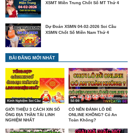
XSMT Miền Trung Chốt Số MT Thứ 4
Dự Đoán XSMN 04-02-2026 Soi Cầu
XSMN Chốt Số Miền Nam Thứ 4
BÀI ĐĂNG MỚI NHẤT
Kinh Nghiệm Soi Cầu
Số Đề
GIỚI THIỆU 3 CÁCH XIN SỐ
CÓ NÊN ĐÁNH LÔ ĐỀ
ÔNG ĐỊA THẦN TÀI LINH
ONLINE KHÔNG? Có An
NGHIỆM NHẤT
Toàn Không?