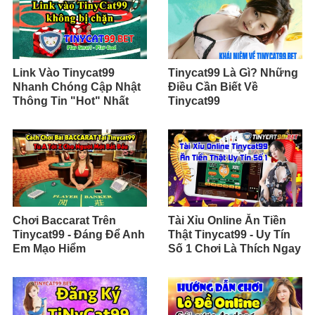
Link Vào Tinycat99
Tinycat99 Là Gì? Những
Nhanh Chóng Cập Nhật
Điều Cần Biết Về
Thông Tin "Hot" Nhất
Tinycat99
Chơi Baccarat Trên
Tài Xỉu Online Ăn Tiền
Tinycat99 - Đáng Để Anh
Thật Tinycat99 - Uy Tín
Em Mạo Hiểm
Số 1 Chơi Là Thích Ngay