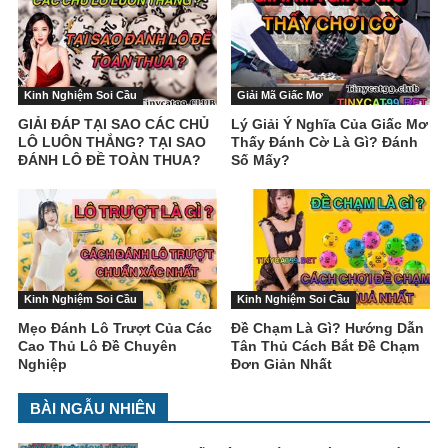
Kinh Nghiệm Soi Cầu
Giải Mã Giấc Mơ
GIẢI ĐÁP TẠI SAO CÁC CHỦ
Lý Giải Ý Nghĩa Của Giấc Mơ
LÔ LUÔN THẮNG? TẠI SAO
Thấy Đánh Cờ Là Gì? Đánh
ĐÁNH LÔ ĐỀ TOÀN THUA?
Số Mấy?
Kinh Nghiệm Soi Cầu
Kinh Nghiệm Soi Cầu
Mẹo Đánh Lô Trượt Của Các
Đề Chạm Là Gì? Hướng Dẫn
Cao Thủ Lô Đề Chuyên
Tân Thủ Cách Bắt Đề Chạm
Nghiệp
Đơn Giản Nhất
BÀI NGẪU NHIÊN