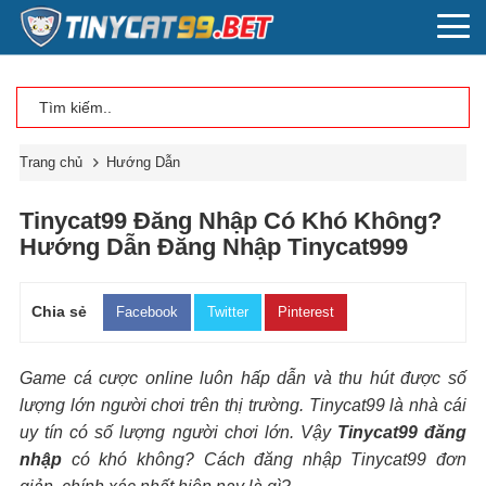
Trang chủ
Hướng Dẫn
Tinycat99 Đăng Nhập Có Khó Không?
Hướng Dẫn Đăng Nhập Tinycat999
Chia sẻ
Facebook
Twitter
Pinterest
Game cá cược online luôn hấp dẫn và thu hút được số
lượng lớn người chơi trên thị trường. Tinycat99 là nhà cái
uy tín có số lượng người chơi lớn. Vậy
Tinycat99 đăng
nhập
có khó không? Cách đăng nhập Tinycat99 đơn