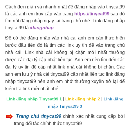
Cách đơn giản và nhanh nhất để đăng nhập vào tinycat99
là các anh em truy cập vào trang
https://tinycat99
sau đó
tìm nút đăng nhập ngay tại trang chủ nhé. Link đăng nhập
tinycat99 là
/dangnhap
Để có thể đăng nhập vào nhà cái anh em cần thực hiện
bước đầu tiên đó là tìm các link uy tín để vào trang chủ
nhà cái. Link nhà cái không bị chặn mới nhất thường
được các đại lý cập nhật liên tục. Anh em nên tìm đến các
đại lý uy tín để cập nhật link nhà cái không bị chặn. Các
anh em lưu ý nhà cái tinycat99 cập nhật liên tục link đăng
nhập tinycat99 nên anh em nhớ thường xuyên trở lại để
kiểm tra link mới nhất nhé.
|
|
Link đăng nhập Tinycat99 1
Link đăng nhập 2
Link đăng
nhập Tinycat99 3
Trang chủ tinycat99
chính xác nhất cung cấp bởi
trang đối tác chính thức tinycat99