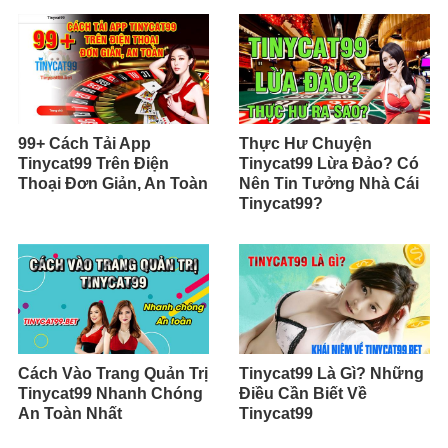
99+ Cách Tải App
Thực Hư Chuyện
Tinycat99 Trên Điện
Tinycat99 Lừa Đảo? Có
Thoại Đơn Giản, An Toàn
Nên Tin Tưởng Nhà Cái
Tinycat99?
Cách Vào Trang Quản Trị
Tinycat99 Là Gì? Những
Tinycat99 Nhanh Chóng
Điều Cần Biết Về
An Toàn Nhất
Tinycat99