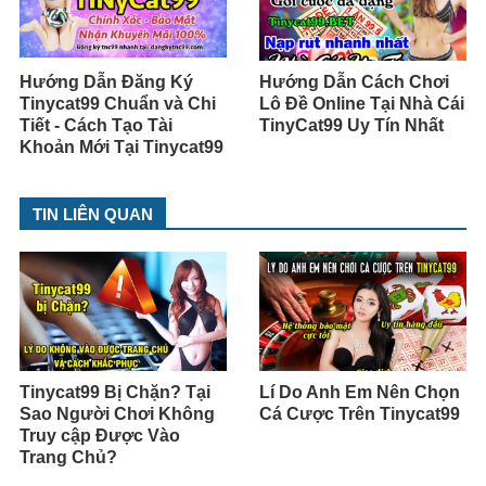
Hướng Dẫn Đăng Ký
Hướng Dẫn Cách Chơi
Tinycat99 Chuẩn và Chi
Lô Đề Online Tại Nhà Cái
Tiết - Cách Tạo Tài
TinyCat99 Uy Tín Nhất
Khoản Mới Tại Tinycat99
TIN LIÊN QUAN
Tinycat99 Bị Chặn? Tại
Lí Do Anh Em Nên Chọn
Sao Người Chơi Không
Cá Cược Trên Tinycat99
Truy cập Được Vào
Trang Chủ?