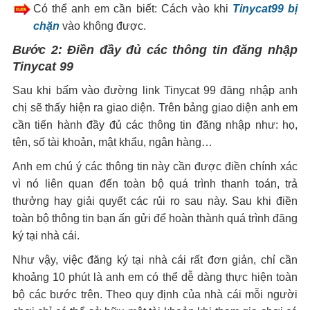
Có thể anh em cần biết: Cách vào khi
Tinycat99 bị
chặn
vào không được.
Bước 2: Điền đầy đủ các thông tin đăng nhập
Tinycat 99
Sau khi bấm vào đường link Tinycat 99 đăng nhập anh
chị sẽ thấy hiện ra giao diện. Trên bảng giao diện anh em
cần tiến hành đầy đủ các thông tin đăng nhập như: họ,
tên, số tài khoản, mật khẩu, ngân hàng…
Anh em chú ý các thông tin này cần được điền chính xác
vì nó liên quan đến toàn bộ quá trình thanh toán, trả
thưởng hay giải quyết các rủi ro sau này. Sau khi điền
toàn bộ thông tin bạn ấn gửi để hoàn thành quá trình đăng
ký tại nhà cái.
Như vậy, việc đăng ký tại nhà cái rất đơn giản, chỉ cần
khoảng 10 phút là anh em có thể dễ dàng thực hiện toàn
bộ các bước trên. Theo quy định của nhà cái mỗi người