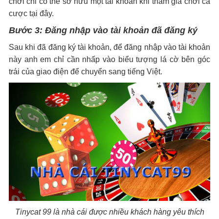
chơi chỉ có thể sở hữu một tài khoản khi tham gia chơi cá
cược tại đây.
Bước 3: Đăng nhập vào tài khoản đã đăng ký
Sau khi đã đăng ký tài khoản, để đăng nhập vào tài khoản
này anh em chỉ cần nhấp vào biểu tượng lá cờ bên góc
trái của giao điện để chuyển sang tiếng Việt.
Tinycat 99 là nhà cái được nhiều khách hàng yêu thích