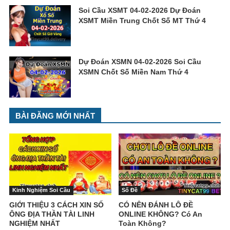
Soi Cầu XSMT 04-02-2026 Dự Đoán
XSMT Miền Trung Chốt Số MT Thứ 4
Dự Đoán XSMN 04-02-2026 Soi Cầu
XSMN Chốt Số Miền Nam Thứ 4
BÀI ĐĂNG MỚI NHẤT
Kinh Nghiệm Soi Cầu
Số Đề
GIỚI THIỆU 3 CÁCH XIN SỐ
CÓ NÊN ĐÁNH LÔ ĐỀ
ÔNG ĐỊA THẦN TÀI LINH
ONLINE KHÔNG? Có An
NGHIỆM NHẤT
Toàn Không?