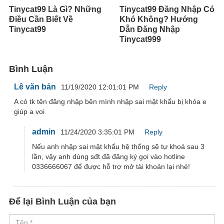
Tinycat99 Là Gì? Những
Tinycat99 Đăng Nhập Có
Điều Cần Biết Về
Khó Không? Hướng
Tinycat99
Dẫn Đăng Nhập
Tinycat999
Bình Luận
Lê văn bản
11/19/2020 12:01:01 PM
Reply
A có tk tên đăng nhập bên mình nhập sai mật khẩu bị khóa e
giúp a voi
admin
11/24/2020 3:35:01 PM
Reply
Nếu anh nhập sai mật khẩu hệ thống sẽ tự khoá sau 3
lần, vậy anh dùng sđt đã đăng ký gọi vào hotline
0336666067 để được hỗ trợ mở tài khoản lại nhé!
Để lại Bình Luận của bạn