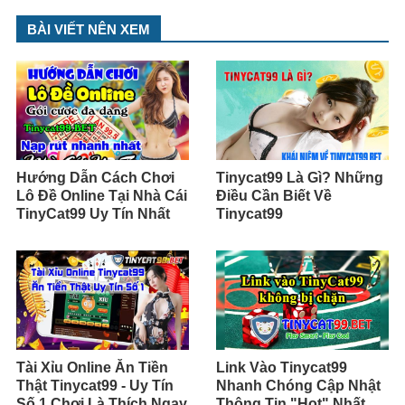
BÀI VIẾT NÊN XEM
Hướng Dẫn Cách Chơi
Tinycat99 Là Gì? Những
Lô Đề Online Tại Nhà Cái
Điều Cần Biết Về
TinyCat99 Uy Tín Nhất
Tinycat99
Tài Xỉu Online Ăn Tiền
Link Vào Tinycat99
Thật Tinycat99 - Uy Tín
Nhanh Chóng Cập Nhật
Số 1 Chơi Là Thích Ngay
Thông Tin "Hot" Nhất