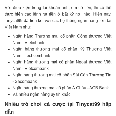
Với điều kiện trong tài khoản anh, em có tiền, thì có thể
thực hiện các lệnh rút tiền ở bất kỳ nơi nào. Hiện nay,
Tinycat99 đã liên kết với các hệ thống ngân hàng lớn tại
Việt Nam như:
Ngân hàng Thương mại cổ phần Công thương Việt
Nam - Vietinbank
Ngân hàng thương mại cổ phần Kỹ Thương Việt
Nam - Techcombank
Ngân hàng thương mại cổ phần Ngoại thương Việt
Nam - Vietcombank
Ngân hàng thương mại cổ phần Sài Gòn Thương Tín
- Sacombank
Ngân hàng thương mại cổ phần Á Châu - ACB Bank
Và nhiều ngân hàng uy tín khác..
Nhiều trò chơi cá cược tại Tinycat99 hấp
dẫn