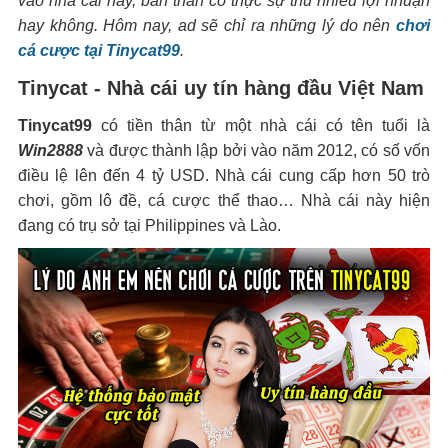
vào nhà cái này, bản thân có thực sự thu nhiều lợi nhuận
hay không. Hôm nay, ad sẽ chỉ ra những lý do nên
chơi
cá cược tại Tinycat99
.
Tinycat - Nhà cái uy tín hàng đầu Việt Nam
Tinycat99
có tiền thân từ một nhà cái có tên tuổi là
Win2888
và được thành lập bởi
vào năm 2012, có số vốn
điều lệ lên đến 4 tỷ USD. Nhà cái cung cấp hơn 50 trò
chơi, gồm lô đề, cá cược thể thao… Nhà cái này hiện
đang có trụ sở tại Philippines và Lào.