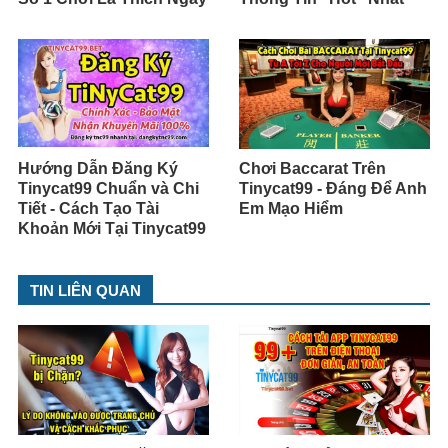
Hướng Dẫn Đăng Ký
Chơi Baccarat Trên
Tinycat99 Chuẩn và Chi
Tinycat99 - Đáng Để Anh
Tiết - Cách Tạo Tài
Em Mạo Hiểm
Khoản Mới Tại Tinycat99
TIN LIÊN QUAN