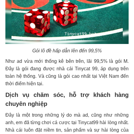
Gói lô đề hấp dẫn lên đến 99,5%
Như ad vừa mới thống kê bên trên, lãi 99,5% là gói M.
Đây là gói đang được nhà cái Tinycat 99, áp dụng trên
toàn hệ thống. Và cũng là gói cao nhất tại Việt Nam đến
thời điểm hiện tại.
Dịch vụ chăm sóc, hỗ trợ khách hàng
chuyên nghiệp
Đây là một trong những lý do mà ad, cũng như những
anh, em đã từng chơi cá cược tại Tinycat99 hài lòng nhất.
Nhà cái luôn đặt niềm tin, sản phẩm và sự hài lòng của