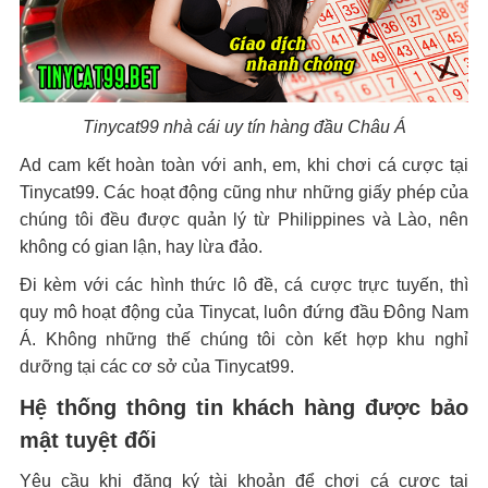
Tinycat99 nhà cái uy tín hàng đầu Châu Á
Ad cam kết hoàn toàn với anh, em, khi chơi cá cược tại
Tinycat99. Các hoạt động cũng như những giấy phép của
chúng tôi đều được quản lý từ Philippines và Lào, nên
không có gian lận, hay lừa đảo.
Đi kèm với các hình thức lô đề, cá cược trực tuyến, thì
quy mô hoạt động của Tinycat, luôn đứng đầu Đông Nam
Á. Không những thế chúng tôi còn kết hợp khu nghỉ
dưỡng tại các cơ sở của Tinycat99.
Hệ thống thông tin khách hàng được bảo
mật tuyệt đối
Yêu cầu khi đăng ký tài khoản để chơi cá cược tại