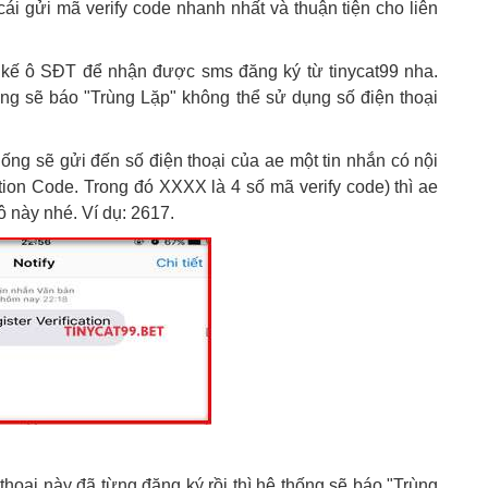
 gửi mã verify code nhanh nhất và thuận tiện cho liên
 kế ô SĐT để nhận được sms đăng ký từ tinycat99 nha.
hống sẽ báo "Trùng Lặp" không thể sử dụng số điện thoại
ng sẽ gửi đến số điện thoại của ae một tin nhắn có nội
ion Code. Trong đó XXXX là 4 số mã verify code) thì ae
ô này nhé. Ví dụ: 2617.
oại này đã từng đăng ký rồi thì hệ thống sẽ báo "Trùng