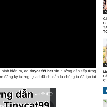
K
G
C
T
T
K
 hình hiện ra, ad
tinycat99 bet
xin hướng dẫn tiếp từng
Mẹ
Cá
 đăng ký tương tự ad đã chỉ dẫn là chúng ta đã tạo tài
C