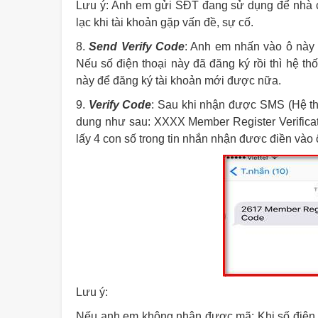
Lưu ý: Anh em gửi SĐT đang sử dụng để nhà cái
lạc khi tài khoản gặp vấn đề, sự cố.
8.
Send Verify Code
: Anh em nhấn vào ô này
Nếu số điện thoại này đã đăng ký rồi thì hệ t
này để đăng ký tài khoản mới được nữa.
9.
Verify Code
: Sau khi nhận được SMS (Hệ thố
dung như sau: XXXX Member Register Verificat
lấy 4 con số trong tin nhắn nhận đươc điền vào 
Lưu ý:
Nếu anh em không nhận được mã: Khi số điện th