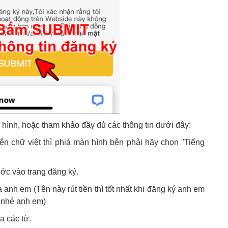
hình, hoặc tham khảo đầy đủ các thông tin dưới đây:
 chữ việt thì phiá màn hình bên phải hãy chọn "Tiếng
ước vào trang đăng ký.
 anh em (Tên này rút tiền thì tốt nhất khi đăng ký anh em
n nhé anh em)
a các từ.