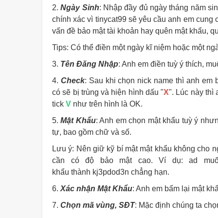
2.
Ngày Sinh
: Nhập đầy đủ ngày tháng năm sin
chính xác vì tinycat99 sẽ yêu cầu anh em cung
vấn đề bảo mật tài khoản hay quên mật khẩu, quên
Tips: Có thể điền một ngày kĩ niệm hoặc một n
3.
Tên Đăng Nhập
: Anh em điền tuỳ ý thích, m
4.
Check
: Sau khi chọn nick name thì anh em
có sẽ bị trùng và hiện hình dấu "
X
". Lúc này th
tick
V
như trên hình là OK.
5.
Mật Khẩu
: Anh em chọn mật khẩu tuỳ ý nhưng
tự, bao gồm chữ và số.
Lưu ý: Nên giữ kỹ bí mật mật khẩu không cho 
cần có độ bảo mật cao. Ví dụ: ad muố
khẩu thành kj3pdod3n chẳng hạn.
6.
Xác nhận Mật Khẩu
: Anh em bấm lại mật khẩ
7.
Chọn mã vùng, SĐT
: Mặc định chúng ta chọ