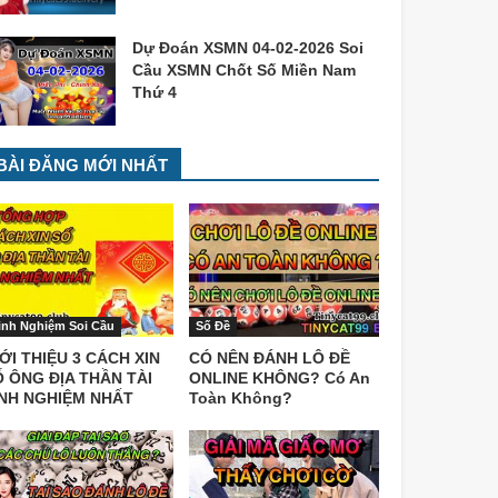
Dự Đoán XSMN 04-02-2026 Soi
Cầu XSMN Chốt Số Miền Nam
Thứ 4
BÀI ĐĂNG MỚI NHẤT
inh Nghiệm Soi Cầu
Số Đề
ỚI THIỆU 3 CÁCH XIN
CÓ NÊN ĐÁNH LÔ ĐỀ
Ố ÔNG ĐỊA THẦN TÀI
ONLINE KHÔNG? Có An
INH NGHIỆM NHẤT
Toàn Không?