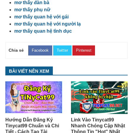
mơ thấy đàn bà
mơ thấy phụ nữ
mơ thấy quan hệ với gái
mơ thấy quan hệ với người lạ
mơ thấy quan hệ tình dục
Chia sẻ
Facebook
Twitter
Pinterest
BÀI VIẾT NÊN XEM
Hướng Dẫn Đăng Ký
Link Vào Tinycat99
Tinycat99 Chuẩn và Chi
Nhanh Chóng Cập Nhật
Tiết - Cách Tạo Tài
Thông Tin "Hot" Nhất