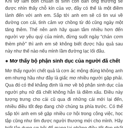
Khi vợ lâm bồn chuẩn bị sinh con đàn ông thường sẽ
được nhìn thấy chỗ kín của vợ, đây có thể là một điềm
lành đến với anh em. Sắp tới anh em sẽ có tin vui về
đường con cái, tình cảm vợ chồng từ đó cũng ngày một
tăng thêm. Thế nên anh hãy quan tâm nhiều hơn đến
người vợ yêu quý của mình, đừng suốt ngày “chán cơm
thèm phở” thì anh em sẽ không biết được hậu quả sau
này như thế nào nếu mình lầm đường lạc lối đâu.
●
Mơ thấy bộ phận sinh dục của người đã chết
Mơ thấy người chết quả là cơn ác mộng đúng không anh
em nhưng hầu như đây là giấc mơ nhiều người gặp phải.
Qua đó có thể khẳng định là mơ về bộ phận sinh dục của
người phụ nữ đã chết không hẳn là điềm xấu. Điều này
tượng trưng cho cái cũ qua đi những cái mới lại đến,
nhiều điều tốt đẹp đang chờ chúng ta phía trước. Có thể
sắp tới anh em sẽ gặp nhiều cơ hội trong công việc, học
tập cũng như tìm được người thương mới cho mình. Hãy
biết tận dụng cơ hội để mang lại những điều tốt đẹp nhất