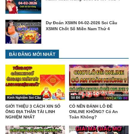
Dự Đoán XSMN 04-02-2026 Soi Cầu
XSMN Chốt Số Miền Nam Thứ 4
BÀI ĐĂNG MỚI NHẤT
Kinh Nghiệm Soi Cầu
Số Đề
GIỚI THIỆU 3 CÁCH XIN SỐ
CÓ NÊN ĐÁNH LÔ ĐỀ
ÔNG ĐỊA THẦN TÀI LINH
ONLINE KHÔNG? Có An
NGHIỆM NHẤT
Toàn Không?