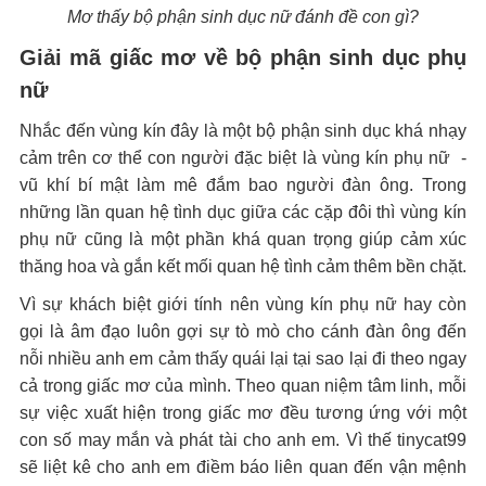
Mơ thấy bộ phận sinh dục nữ đánh đề con gì?
Giải mã giấc mơ về bộ phận sinh dục phụ
nữ
Nhắc đến vùng kín đây là một bộ phận sinh dục khá nhạy
cảm trên cơ thể con người đặc biệt là vùng kín phụ nữ -
vũ khí bí mật làm mê đắm bao người đàn ông. Trong
những lần quan hệ tình dục giữa các cặp đôi thì vùng kín
phụ nữ cũng là một phần khá quan trọng giúp cảm xúc
thăng hoa và gắn kết mối quan hệ tình cảm thêm bền chặt.
Vì sự khách biệt giới tính nên vùng kín phụ nữ hay còn
gọi là âm đạo luôn gợi sự tò mò cho cánh đàn ông đến
nỗi nhiều anh em cảm thấy quái lại tại sao lại đi theo ngay
cả trong giấc mơ của mình. Theo quan niệm tâm linh, mỗi
sự việc xuất hiện trong giấc mơ đều tương ứng với một
con số may mắn và phát tài cho anh em. Vì thế tinycat99
sẽ liệt kê cho anh em điềm báo liên quan đến vận mệnh