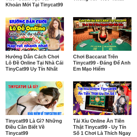
Khoản Mới Tại Tinycat99
Hướng Dẫn Cách Chơi
Chơi Baccarat Trên
Lô Đề Online Tại Nhà Cái
Tinycat99 - Đáng Để Anh
TinyCat99 Uy Tín Nhất
Em Mạo Hiểm
Tinycat99 Là Gì? Những
Tài Xỉu Online Ăn Tiền
Điều Cần Biết Về
Thật Tinycat99 - Uy Tín
Tinycat99
Số 1 Chơi Là Thích Ngay