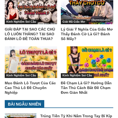
Kinh Nghiệm Soi Cầu
Giải Mã Giấc Mơ
GIẢI ĐÁP TẠI SAO CÁC CHỦ
Lý Giải Ý Nghĩa Của Giấc Mơ
LÔ LUÔN THẮNG? TẠI SAO
Thấy Đánh Cờ Là Gì? Đánh
ĐÁNH LÔ ĐỀ TOÀN THUA?
Số Mấy?
Kinh Nghiệm Soi Cầu
Kinh Nghiệm Soi Cầu
Mẹo Đánh Lô Trượt Của Các
Đề Chạm Là Gì? Hướng Dẫn
Cao Thủ Lô Đề Chuyên
Tân Thủ Cách Bắt Đề Chạm
Nghiệp
Đơn Giản Nhất
BÀI NGẪU NHIÊN
Trúng Tiền Tỷ Khi Nắm Trong Tay Bí Kíp