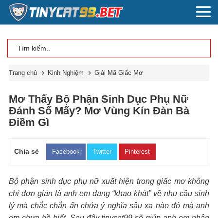
Trang chủ
Kinh Nghiệm
Giải Mã Giấc Mơ
Mơ Thấy Bộ Phận Sinh Dục Phụ Nữ
Đánh Số Mấy? Mơ Vùng Kín Đàn Bà
Điềm Gì
Chia sẻ
Facebook
Twitter
Pinterest
Bộ phận sinh dục phụ nữ xuất hiện trong giấc mơ không
chỉ đơn giản là anh em đang “khao khát” về nhu cầu sinh
lý mà chắc chắn ẩn chứa ý nghĩa sâu xa nào đó mà anh
em chưa hề biết. Sau đây
tinycat99
sẽ giúp anh em phân