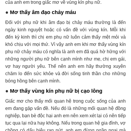
của anh em trong giấc mơ về vùng kín phụ nữ.
●
Mơ thấy âm đạo chảy máu
Đối với phụ nữ khi âm đạo bị chảy máu thường là đến
ngày kinh nguyệt hoặc có vấn đề với vùng kín. Mỗi khi
đến kỳ kinh thì chị em phụ nữ luôn cảm thấy mệt mỏi và
khó chịu với mọi thứ. Vì vậy anh em khi mơ thấy vùng kín
phụ nữ chảy máu có nghĩa là anh em đã quá hờ hững với
những người phụ nữ bên cạnh mình như mẹ, chị em gái,
vợ hay người yêu. Thế nên anh em hãy thường xuyên
chăm lo đến sức khỏe và đời sống tinh thần cho những
bóng hồng bên cạnh mình.
●
Mơ thấy vùng kín phụ nữ bị cạo lông
Giấc mơ cho thấy mối quan hệ trong cuộc sống của anh
em đang gặp vấn đề. Nếu đó là những mối quan hệ đồng
nghiệp, bạn bè độc hại anh em nên xem xét lại có nên tiếp
tục qua lại nữa hay không. Nếu trong quan hệ gia đình, vợ
chồng có dấu hiệu rạn nứt, anh em đừng ngần ngại mà