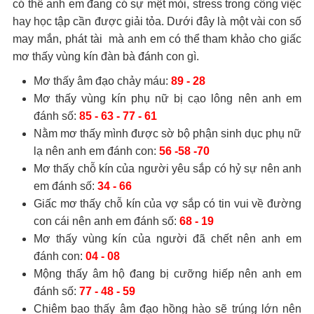
có thể anh em đang có sự mệt mỏi, stress trong công việc
hay học tập cần được giải tỏa. Dưới đây là một vài con số
may mắn, phát tài mà anh em có thể tham khảo cho giấc
mơ thấy vùng kín đàn bà đánh con gì.
Mơ thấy âm đạo chảy máu:
89 - 28
Mơ thấy vùng kín phụ nữ bị cạo lông nên anh em
đánh số:
85 - 63 - 77 - 61
Nằm mơ thấy mình được sờ bộ phận sinh dục phụ nữ
lạ nên anh em đánh con:
56 -58 -70
Mơ thấy chỗ kín của người yêu sắp có hỷ sự nên anh
em đánh số:
34 - 66
Giấc mơ thấy chỗ kín của vợ sắp có tin vui về đường
con cái nên anh em đánh số:
68 - 19
Mơ thấy vùng kín của người đã chết nên anh em
đánh con:
04 - 08
Mộng thấy âm hộ đang bị cưỡng hiếp nên anh em
đánh số:
77 - 48 - 59
Chiêm bao thấy âm đạo hồng hào sẽ trúng lớn nên