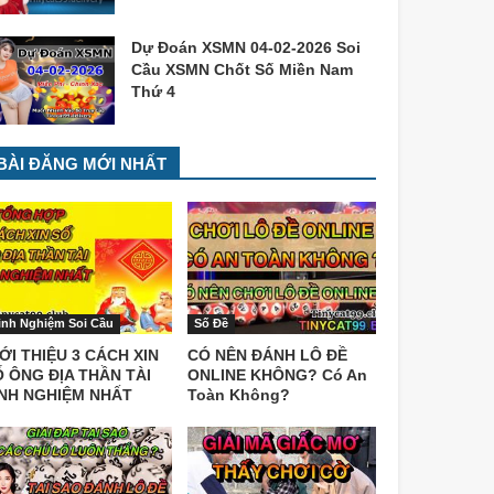
Dự Đoán XSMN 04-02-2026 Soi
Cầu XSMN Chốt Số Miền Nam
Thứ 4
BÀI ĐĂNG MỚI NHẤT
inh Nghiệm Soi Cầu
Số Đề
ỚI THIỆU 3 CÁCH XIN
CÓ NÊN ĐÁNH LÔ ĐỀ
Ố ÔNG ĐỊA THẦN TÀI
ONLINE KHÔNG? Có An
INH NGHIỆM NHẤT
Toàn Không?