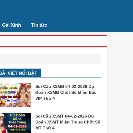
Gái Xinh
Tin tức
BÀI VIẾT NỔI BẬT
Soi Cầu XSMB 04-02-2026 Dự
Đoán XSMB Chốt Số Miền Bắc
VIP Thứ 4
Soi Cầu XSMT 04-02-2026 Dự
Đoán XSMT Miền Trung Chốt Số
MT Thứ 4