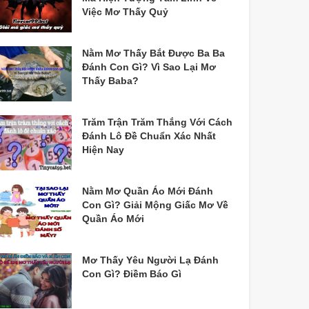
Việc Mơ Thấy Quỷ
Nằm Mơ Thấy Bắt Được Ba Ba
Đánh Con Gì? Vì Sao Lại Mơ
Thấy Baba?
Trăm Trận Trăm Thắng Với Cách
Đánh Lô Đề Chuẩn Xác Nhất
Hiện Nay
Nằm Mơ Quần Áo Mới Đánh
Con Gì? Giải Mộng Giấc Mơ Về
Quần Áo Mới
Mơ Thấy Yêu Người Lạ Đánh
Con Gì? Điềm Báo Gì