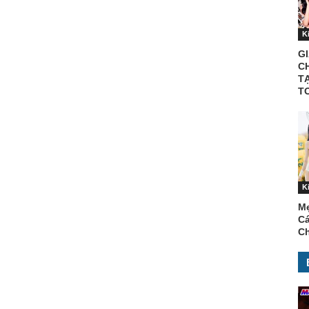
K
G
C
T
T
K
Mẹ
Cá
C