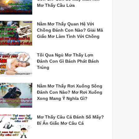
Mơ Thấy Cầu Lửa
Nằm Mơ Thấy Quan Hệ Với
Chồng Đánh Con Nào? Giải Mã
Giấc Mơ Làm Tình Với Chồng
Tối Qua Ngủ Mơ Thấy Lợn
Đánh Con Gì Bách Phát Bách
Trúng
Nằm Mơ Thấy Rơi Xuống Sông
Đánh Con Nào? Mơ Rơi Xuống
Xong Mang Ý Nghĩa Gì?
Mơ Thấy Câu Cá Đánh Số Mấy?
Bí Ẩn Giấc Mơ Câu Cá