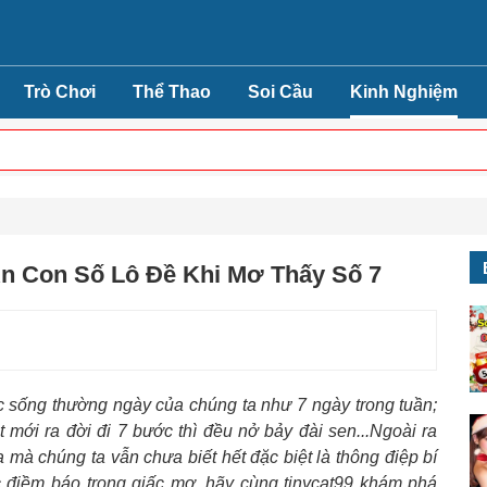
Trò Chơi
Thể Thao
Soi Cầu
Kinh Nghiệm
n Con Số Lô Đề Khi Mơ Thấy Số 7
ộc sống thường ngày của chúng ta như 7 ngày trong tuần;
 mới ra đời đi 7 bước thì đều nở bảy đài sen...Ngoài ra
 mà chúng ta vẫn chưa biết hết đặc biệt là thông điệp bí
c điềm báo trong giấc mơ, hãy cùng tinycat99 khám phá