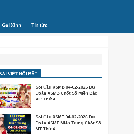
Gái Xinh
Tin tức
BÀI VIẾT NỔI BẬT
Soi Cầu XSMB 04-02-2026 Dự
Đoán XSMB Chốt Số Miền Bắc
VIP Thứ 4
Soi Cầu XSMT 04-02-2026 Dự
Đoán XSMT Miền Trung Chốt Số
MT Thứ 4