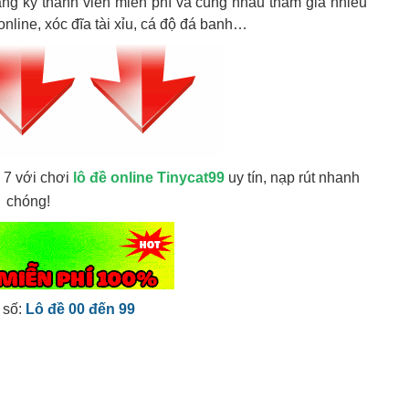
ng ký thành viên miễn phí và cùng nhau tham gia nhiều
online, xóc đĩa tài xỉu, cá độ đá banh…
 7 với chơi
lô đề online Tinycat99
uy tín, nạp rút nhanh
chóng!
 số:
Lô đề 00 đến 99