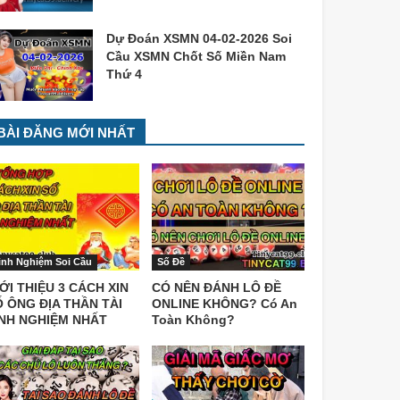
Dự Đoán XSMN 04-02-2026 Soi
Cầu XSMN Chốt Số Miền Nam
Thứ 4
BÀI ĐĂNG MỚI NHẤT
inh Nghiệm Soi Cầu
Số Đề
ỚI THIỆU 3 CÁCH XIN
CÓ NÊN ĐÁNH LÔ ĐỀ
Ố ÔNG ĐỊA THẦN TÀI
ONLINE KHÔNG? Có An
INH NGHIỆM NHẤT
Toàn Không?