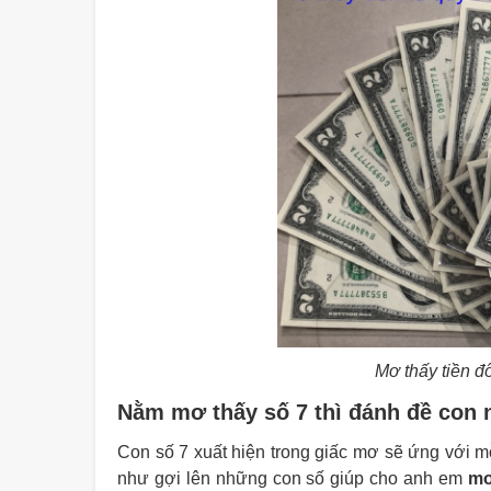
Mơ thấy tiền đô
Nằm mơ thấy số 7 thì đánh đề con 
Con số 7 xuất hiện trong giấc mơ sẽ ứng với m
như gợi lên những con số giúp cho anh em
mơ