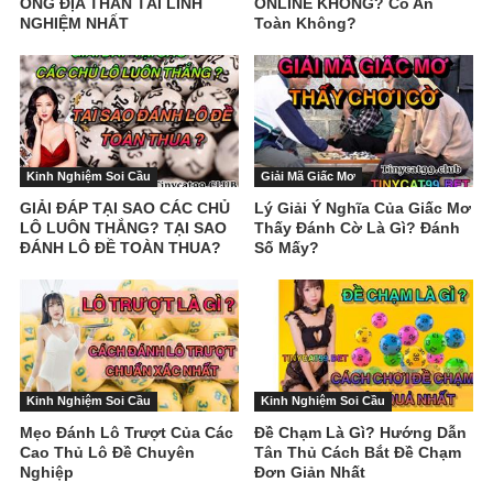
ÔNG ĐỊA THẦN TÀI LINH
ONLINE KHÔNG? Có An
NGHIỆM NHẤT
Toàn Không?
Kinh Nghiệm Soi Cầu
Giải Mã Giấc Mơ
GIẢI ĐÁP TẠI SAO CÁC CHỦ
Lý Giải Ý Nghĩa Của Giấc Mơ
LÔ LUÔN THẮNG? TẠI SAO
Thấy Đánh Cờ Là Gì? Đánh
ĐÁNH LÔ ĐỀ TOÀN THUA?
Số Mấy?
Kinh Nghiệm Soi Cầu
Kinh Nghiệm Soi Cầu
Mẹo Đánh Lô Trượt Của Các
Đề Chạm Là Gì? Hướng Dẫn
Cao Thủ Lô Đề Chuyên
Tân Thủ Cách Bắt Đề Chạm
Nghiệp
Đơn Giản Nhất