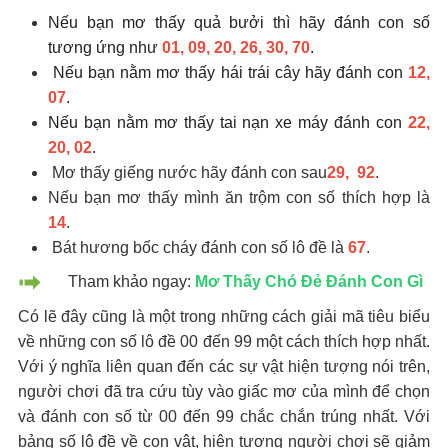
Nếu bạn mơ thấy quả bưởi thì hãy đánh con số
tương ứng như
01, 09, 20, 26, 30, 70
.
Nếu bạn nằm mơ thấy hái trái cây hãy đánh con
12,
07
.
Nếu bạn nằm mơ thấy tai nạn xe máy đánh con
22,
20, 02
.
Mơ thấy giếng nước hãy đánh con sau
29, 92
.
Nếu bạn mơ thấy mình ăn trộm con số thích hợp là
14
.
Bát hương bốc cháy đánh con số lô đề là
67
.
Tham khảo ngay:
Mơ Thấy Chó Đẻ Đánh Con Gì
Có lẽ đây cũng là một trong những cách giải mã tiêu biểu
về những con số lô đề 00 đến 99 một cách thích hợp nhất.
Với ý nghĩa liên quan đến các sự vật hiện tượng nói trên,
người chơi đã tra cứu tùy vào giấc mơ của mình để chọn
và đánh con số từ 00 đến 99 chắc chắn trúng nhất. Với
bảng số lô đề về con vật, hiện tượng người chơi sẽ giảm