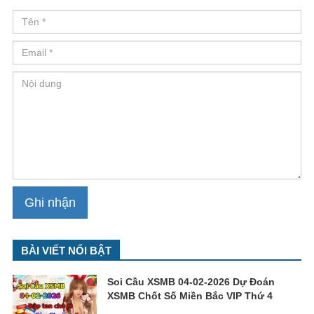
BÀI VIẾT NỔI BẬT
Soi Cầu XSMB 04-02-2026 Dự Đoán
XSMB Chốt Số Miền Bắc VIP Thứ 4