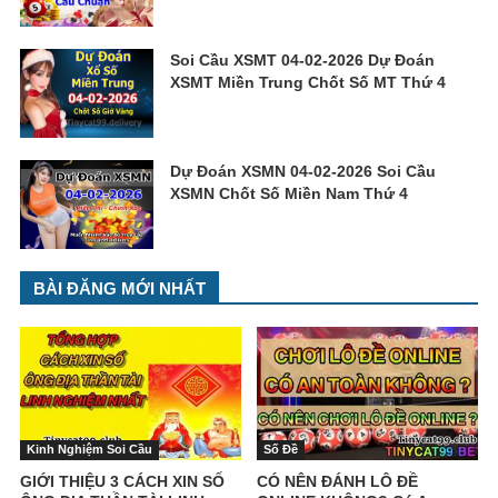
Soi Cầu XSMT 04-02-2026 Dự Đoán
XSMT Miền Trung Chốt Số MT Thứ 4
Dự Đoán XSMN 04-02-2026 Soi Cầu
XSMN Chốt Số Miền Nam Thứ 4
BÀI ĐĂNG MỚI NHẤT
Kinh Nghiệm Soi Cầu
Số Đề
GIỚI THIỆU 3 CÁCH XIN SỐ
CÓ NÊN ĐÁNH LÔ ĐỀ