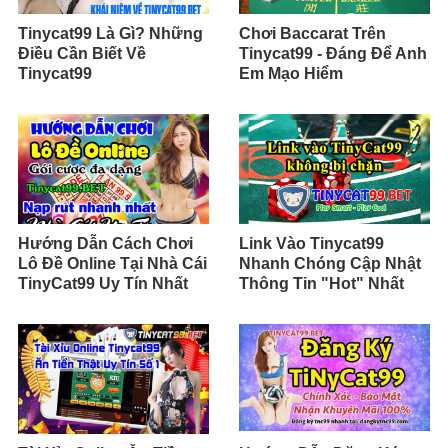
Tinycat99 Là Gì? Những
Chơi Baccarat Trên
Điều Cần Biết Về
Tinycat99 - Đáng Để Anh
Tinycat99
Em Mạo Hiểm
Hướng Dẫn Cách Chơi
Link Vào Tinycat99
Lô Đề Online Tại Nhà Cái
Nhanh Chóng Cập Nhật
TinyCat99 Uy Tín Nhất
Thông Tin "Hot" Nhất