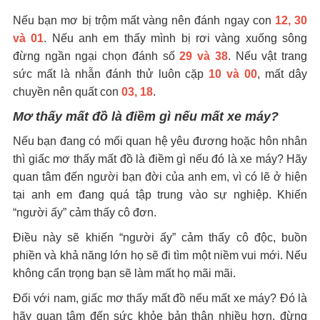
Nếu bạn mơ bị trộm mất vàng nên đánh ngay con
12, 30
và 01
. Nếu anh em thấy mình bị rơi vàng xuống sông
đừng ngần ngại chọn đánh số
29 và 38
. Nếu vật trang
sức mất là nhẫn đánh thử luôn cặp
10 và 00
, mất dây
chuyền nên quất con
03, 18
.
Mơ thấy mất đồ là điềm gì nếu mất xe máy?
Nếu bạn đang có mối quan hệ yêu đương hoặc hôn nhân
thì giấc mơ thấy mất đồ là điềm gì
nếu đó là xe máy? Hãy
quan tâm đến người bạn đời của anh em, vì có lẽ ở hiện
tại anh em đang quá tập trung vào sự nghiệp. Khiến
“người ấy” cảm thấy cô đơn.
Điều này sẽ khiến “người ấy” cảm thấy cô độc, buồn
phiền và khả năng lớn họ sẽ đi tìm một niềm vui mới. Nếu
không cẩn trọng bạn sẽ làm mất họ mãi mãi.
Đối với nam, giấc mơ thấy mất đồ nếu mất xe máy? Đó là
hãy quan tâm đến sức khỏe bản thân nhiều hơn, đừng