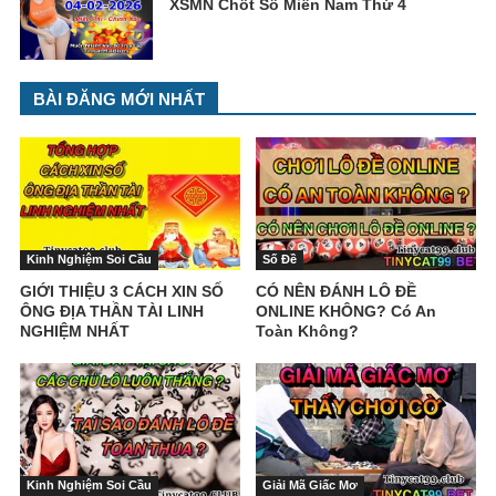
XSMN Chốt Số Miền Nam Thứ 4
BÀI ĐĂNG MỚI NHẤT
Kinh Nghiệm Soi Cầu
Số Đề
GIỚI THIỆU 3 CÁCH XIN SỐ
CÓ NÊN ĐÁNH LÔ ĐỀ
ÔNG ĐỊA THẦN TÀI LINH
ONLINE KHÔNG? Có An
NGHIỆM NHẤT
Toàn Không?
Kinh Nghiệm Soi Cầu
Giải Mã Giấc Mơ