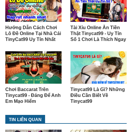
Hướng Dẫn Cách Chơi
Tài Xỉu Online Ăn Tiền
Lô Đề Online Tại Nhà Cái
Thật Tinycat99 - Uy Tín
TinyCat99 Uy Tín Nhất
Số 1 Chơi Là Thích Ngay
Chơi Baccarat Trên
Tinycat99 Là Gì? Những
Tinycat99 - Đáng Để Anh
Điều Cần Biết Về
Em Mạo Hiểm
Tinycat99
TIN LIÊN QUAN