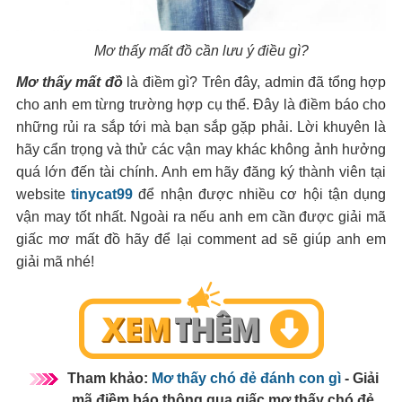
Mơ thấy mất đồ cần lưu ý điều gì?
Mơ thấy mất đồ
là điềm gì? Trên đây, admin đã tổng hợp
cho anh em từng trường hợp cụ thể. Đây là điềm báo cho
những rủi ra sắp tới mà bạn sắp gặp phải. Lời khuyên là
hãy cẩn trọng và thử các vận may khác không ảnh hưởng
quá lớn đến tài chính. Anh em hãy đăng ký thành viên tại
website
tinycat99
để nhận được nhiều cơ hội tận dụng
vận may tốt nhất. Ngoài ra nếu anh em cần được giải mã
giấc mơ mất đồ hãy để lại comment ad sẽ giúp anh em
giải mã nhé!
Tham khảo:
Mơ thấy chó đẻ đánh con gì
- Giải
mã điềm báo thông qua giấc mơ thấy chó đẻ