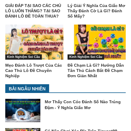
GIẢI ĐÁP TẠI SAO CÁC CHỦ
Lý Giải Ý Nghĩa Của Giấc Mơ
LÔ LUÔN THẮNG? TẠI SAO
Thấy Đánh Cờ Là Gì? Đánh
ĐÁNH LÔ ĐỀ TOÀN THUA?
Số Mấy?
Kinh Nghiệm Soi Cầu
Kinh Nghiệm Soi Cầu
Mẹo Đánh Lô Trượt Của Các
Đề Chạm Là Gì? Hướng Dẫn
Cao Thủ Lô Đề Chuyên
Tân Thủ Cách Bắt Đề Chạm
Nghiệp
Đơn Giản Nhất
BÀI NGẪU NHIÊN
Mơ Thấy Con Cóc Đánh Số Nào Trúng
Đậm - Ý Nghĩa Giấc Mơ