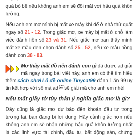
quá bỏ bê nếu không anh em sẽ đối mặt với hậu quả khôn
lường.
Nếu anh em mơ mình bị mất xe máy khi để ở nhà thử quất
ngay số
21 - 12
. Trong giấc mơ, xe máy bị mất ở chỗ làm
việc đánh liền số
23 và 31
. Nếu giấc mơ bạn thấy mình
mất xe màu đen chọn đánh số
25 - 52
, nếu xe màu hồng
đánh con
38 - 83
.
Mơ thấy mất đồ nên đánh con gì
đã được ad giải
mã ngay trong bài viết này, anh em có thể tìm hiểu
thêm
cách chơi Lô đề online Tinycat99
đánh 1 ăn 99 uy
tín kết hợp với số mà ad sẽ giải mã cho anh em nhé!
Nếu mất giấy tờ tùy thân ý nghĩa giấc mơ là gì?
Đây cũng là giấc mơ dự báo đến khoản đầu tư trong
tương lai, bạn đang bị lợi dụng. Hãy cảnh giác hơn nếu
không anh em sẽ nhận những hậu quả khôn lường nhất
là các lĩnh vực: tài chính, đầu tư, bất động sản, chứng