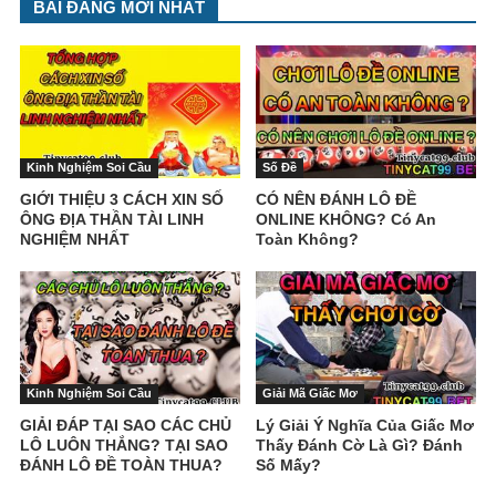
BÀI ĐĂNG MỚI NHẤT
Kinh Nghiệm Soi Cầu
Số Đề
GIỚI THIỆU 3 CÁCH XIN SỐ
CÓ NÊN ĐÁNH LÔ ĐỀ
ÔNG ĐỊA THẦN TÀI LINH
ONLINE KHÔNG? Có An
NGHIỆM NHẤT
Toàn Không?
Kinh Nghiệm Soi Cầu
Giải Mã Giấc Mơ
GIẢI ĐÁP TẠI SAO CÁC CHỦ
Lý Giải Ý Nghĩa Của Giấc Mơ
LÔ LUÔN THẮNG? TẠI SAO
Thấy Đánh Cờ Là Gì? Đánh
ĐÁNH LÔ ĐỀ TOÀN THUA?
Số Mấy?