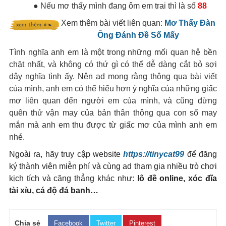
● Nếu mơ thấy mình đang ôm em trai thì là số
88
Xem thêm bài viết liên quan:
Mơ Thấy Đàn
Ông Đánh Đề Số Mấy
Tình nghĩa anh em là một trong những mối quan hệ bền
chặt nhất, và không có thứ gì có thể dễ dàng cắt bỏ sợi
dây nghĩa tình ấy. Nên ad mong rằng thông qua bài viết
của mình, anh em có thể hiểu hơn ý nghĩa của những giấc
mơ liên quan đến người em của mình, và cũng đừng
quên thử vận may của bản thân thông qua con số may
mắn mà anh em thu được từ giấc mơ của mình anh em
nhé.
Ngoài ra, hãy truy cập website
https://tinycat99
để đăng
ký thành viên miễn phí và cùng ad tham gia nhiều trò chơi
kịch tích và căng thẳng khác như:
lô đề online, xóc đĩa
tài xỉu, cá độ đá banh…
Chia sẻ
Facebook
Twitter
Pinterest