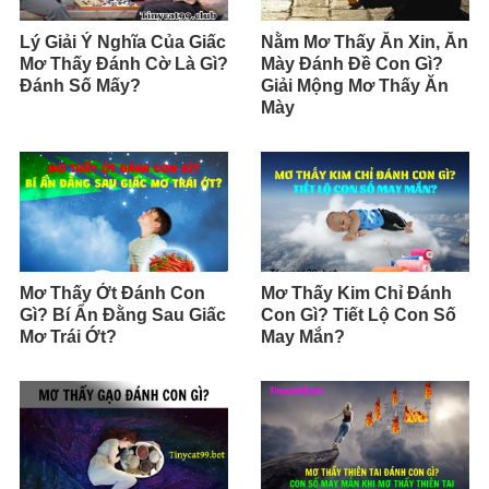
Lý Giải Ý Nghĩa Của Giấc
Nằm Mơ Thấy Ăn Xin, Ăn
Mơ Thấy Đánh Cờ Là Gì?
Mày Đánh Đề Con Gì?
Đánh Số Mấy?
Giải Mộng Mơ Thấy Ăn
Mày
Mơ Thấy Ớt Đánh Con
Mơ Thấy Kim Chỉ Đánh
Gì? Bí Ẩn Đằng Sau Giấc
Con Gì? Tiết Lộ Con Số
Mơ Trái Ớt?
May Mắn?