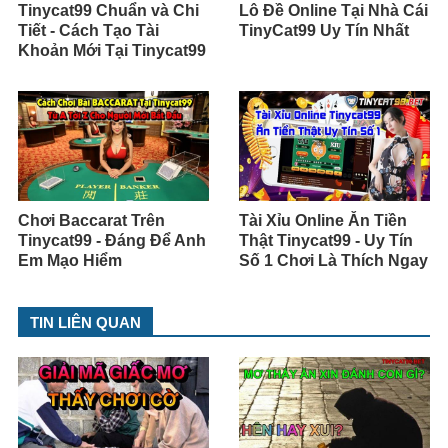
Tinycat99 Chuẩn và Chi
Lô Đề Online Tại Nhà Cái
Tiết - Cách Tạo Tài
TinyCat99 Uy Tín Nhất
Khoản Mới Tại Tinycat99
Chơi Baccarat Trên
Tài Xỉu Online Ăn Tiền
Tinycat99 - Đáng Để Anh
Thật Tinycat99 - Uy Tín
Em Mạo Hiểm
Số 1 Chơi Là Thích Ngay
TIN LIÊN QUAN