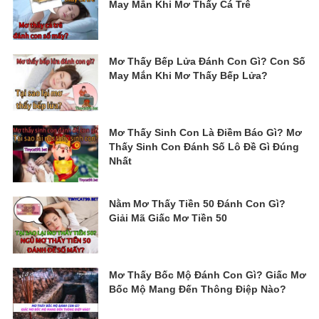
May Mắn Khi Mơ Thấy Cá Trê
Mơ Thấy Bếp Lửa Đánh Con Gì? Con Số
May Mắn Khi Mơ Thấy Bếp Lửa?
Mơ Thấy Sinh Con Là Điềm Báo Gì? Mơ
Thấy Sinh Con Đánh Số Lô Đề Gì Đúng
Nhất
Nằm Mơ Thấy Tiền 50 Đánh Con Gì?
Giải Mã Giấc Mơ Tiền 50
Mơ Thấy Bốc Mộ Đánh Con Gì? Giấc Mơ
Bốc Mộ Mang Đến Thông Điệp Nào?