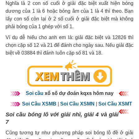
Nghĩa là 2 con số cuối ở giải đặc biệt xuất hiện bóng
dương của 1 là 6 hoặc bóng âm của 1 là 4 thì theo. Bạn
lấy con số còn lại ở 2 số cuối ở giải đặc biệt mà không
phải bóng của 1 ghép với số 1.
Ví dụ dễ hiểu cho anh em là: giải đặc biệt và 12826 thì
chọn cặp số 12 và 21 để đánh cho ngày sau. Nếu giải đặc
biệt về 03884 thì đánh luôn cặp số 81 và 18.
Soi cầu
xổ số dự đoán kqxs hôm nay
Soi Cầu XSMB
|
Soi Cầu XSMN
|
Soi Cầu XSMT
Soi cầu bóng lô với giải nhì, giải 4 và giải
7
Cũng tương tự như phương pháp soi bóng lô đề ở giải