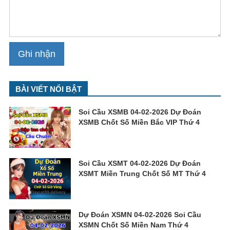
BÀI VIẾT NỔI BẬT
Soi Cầu XSMB 04-02-2026 Dự Đoán
XSMB Chốt Số Miền Bắc VIP Thứ 4
Soi Cầu XSMT 04-02-2026 Dự Đoán
XSMT Miền Trung Chốt Số MT Thứ 4
Dự Đoán XSMN 04-02-2026 Soi Cầu
XSMN Chốt Số Miền Nam Thứ 4