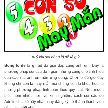
Lưu ý khi soi bóng lô đề là gì?
Bóng lô đề là gì
, ad đã giải đáp cùng anh em. Đây là
phương pháp soi cầu đơn giản nhưng cũng cho tính hiệu
quả cao mà anh em nên ứng dụng. Chơi lô đề giờ đây
không chỉ còn là may mắn mà chúng còn là khoa học, là
những phương pháp tính toán theo quy luật. Nếu muốn
biết thêm nhiều hơn về kinh nghiệm, cách soi cầu do
Admin chia sẻ hãy nhanh tay đăng ký trở thành thành viên
của tinycat99 nhé!