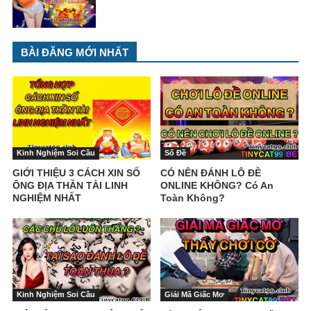
BÀI ĐĂNG MỚI NHẤT
Kinh Nghiệm Soi Cầu
Số Đề
GIỚI THIỆU 3 CÁCH XIN SỐ
CÓ NÊN ĐÁNH LÔ ĐỀ
ÔNG ĐỊA THẦN TÀI LINH
ONLINE KHÔNG? Có An
NGHIỆM NHẤT
Toàn Không?
Kinh Nghiệm Soi Cầu
Giải Mã Giấc Mơ