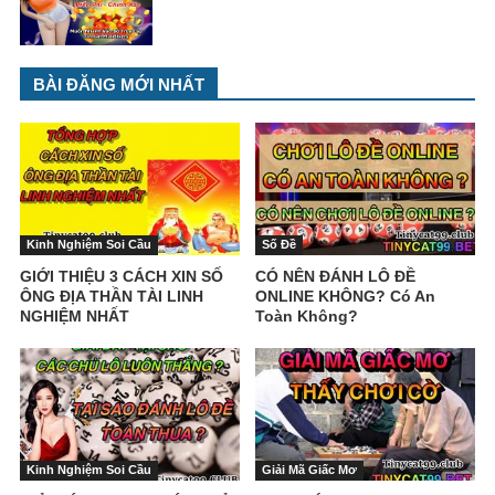
BÀI ĐĂNG MỚI NHẤT
Kinh Nghiệm Soi Cầu
Số Đề
GIỚI THIỆU 3 CÁCH XIN SỐ
CÓ NÊN ĐÁNH LÔ ĐỀ
ÔNG ĐỊA THẦN TÀI LINH
ONLINE KHÔNG? Có An
NGHIỆM NHẤT
Toàn Không?
Kinh Nghiệm Soi Cầu
Giải Mã Giấc Mơ