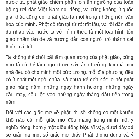
nước ta, phật giáo chiếm phần lớn tín ngưỡng của toàn
bộ người dân Việt Nam nói riêng, và cũng không ít quốc
gia khác cũng coi phật giáo là một trong những nền văn
hóa của mình. Phật đã tồn tại từ rất rất lâu, và rồi dần dần
du nhập vào nước ta với hình thức là một loại hình tôn
giáo nhằm răn đe và hướng dẫn con người trở thành cái
thiện, cái tốt.
Ta không thể chối cãi tầm quan trọng của phật giáo, cũng
như là có thể làm ngơ được sức ảnh hưởng, khi mà mỗi
nhà đều có cho mình một bức tượng, mỗi địa phương đều
có ít nhất một ngôi chùa, và chưa kể đến các lễ hội phật
giáo hàng năm, những ngày hành hương, những ngày
cầu may, cầu lộc vào những ngày tháng đầu tiên trong
năm.
Đối với các giấc mơ về phật, thì sẽ không có một khuôn
khổ nào cả, mỗi giấc mơ đều mang trong mình một ý
nghĩa riêng, hàm ý một điều riêng biệt. Vì vậy, dưới đây ad
sẽ giải mã một số giấc mơ thấy Phật thông dụng và ý