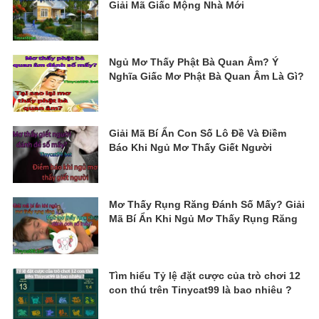
Giải Mã Giấc Mộng Nhà Mới
Ngủ Mơ Thấy Phật Bà Quan Âm? Ý
Nghĩa Giấc Mơ Phật Bà Quan Âm Là Gì?
Giải Mã Bí Ẩn Con Số Lô Đề Và Điềm
Báo Khi Ngủ Mơ Thấy Giết Người
Mơ Thấy Rụng Răng Đánh Số Mấy? Giải
Mã Bí Ẩn Khi Ngủ Mơ Thấy Rụng Răng
Tìm hiểu Tỷ lệ đặt cược của trò chơi 12
con thú trên Tinycat99 là bao nhiêu ?