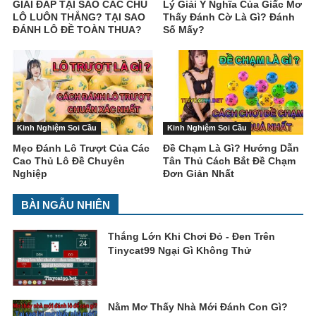
GIẢI ĐÁP TẠI SAO CÁC CHỦ
Lý Giải Ý Nghĩa Của Giấc Mơ
LÔ LUÔN THẮNG? TẠI SAO
Thấy Đánh Cờ Là Gì? Đánh
ĐÁNH LÔ ĐỀ TOÀN THUA?
Số Mấy?
Kinh Nghiệm Soi Cầu
Kinh Nghiệm Soi Cầu
Mẹo Đánh Lô Trượt Của Các
Đề Chạm Là Gì? Hướng Dẫn
Cao Thủ Lô Đề Chuyên
Tân Thủ Cách Bắt Đề Chạm
Nghiệp
Đơn Giản Nhất
BÀI NGẪU NHIÊN
Thắng Lớn Khi Chơi Đỏ - Đen Trên
Tinycat99 Ngại Gì Không Thử
Nằm Mơ Thấy Nhà Mới Đánh Con Gì?