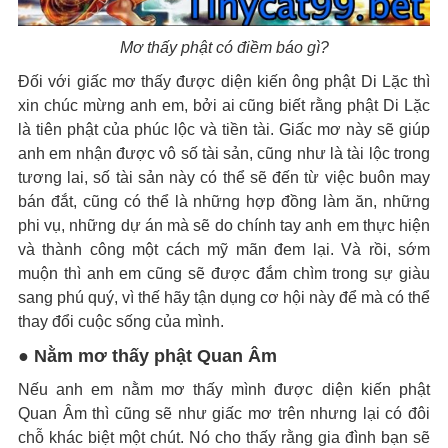
Mơ thấy phật có điềm báo gì?
Đối với giấc mơ thấy được diện kiến ông phật Di Lặc thì
xin chúc mừng anh em, bởi ai cũng biết rằng phật Di Lặc
là tiên phật của phúc lộc và tiền tài. Giấc mơ này sẽ giúp
anh em nhận được vô số tài sản, cũng như là tài lộc trong
tương lai, số tài sản này có thể sẽ đến từ việc buôn may
bán đắt, cũng có thể là những hợp đồng làm ăn, những
phi vụ, những dự án mà sẽ do chính tay anh em thực hiện
và thành công một cách mỹ mãn đem lại. Và rồi, sớm
muộn thì anh em cũng sẽ được đắm chìm trong sự giàu
sang phú quý, vì thế hãy tận dụng cơ hội này để mà có thể
thay đổi cuộc sống của mình.
● Nằm mơ thấy phật Quan Âm
Nếu anh em nằm mơ thấy mình được diện kiến phật
Quan Âm thì cũng sẽ như giấc mơ trên nhưng lại có đôi
chỗ khác biệt một chút. Nó cho thấy rằng gia đình bạn sẽ