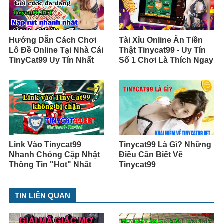
Hướng Dẫn Cách Chơi
Tài Xỉu Online Ăn Tiền
Lô Đề Online Tại Nhà Cái
Thật Tinycat99 - Uy Tín
TinyCat99 Uy Tín Nhất
Số 1 Chơi Là Thích Ngay
Link Vào Tinycat99
Tinycat99 Là Gì? Những
Nhanh Chóng Cập Nhật
Điều Cần Biết Về
Thông Tin "Hot" Nhất
Tinycat99
TIN LIÊN QUAN