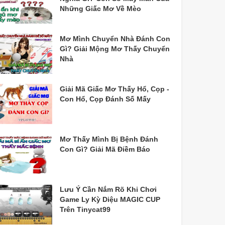
Những Giấc Mơ Về Mèo
Mơ Mình Chuyển Nhà Đánh Con
Gì? Giải Mộng Mơ Thấy Chuyển
Nhà
Giải Mã Giấc Mơ Thấy Hổ, Cọp -
Con Hổ, Cọp Đánh Số Mấy
Mơ Thấy Mình Bị Bệnh Đánh
Con Gì? Giải Mã Điềm Báo
Lưu Ý Cần Nắm Rõ Khi Chơi
Game Ly Kỳ Diệu MAGIC CUP
Trên Tinycat99