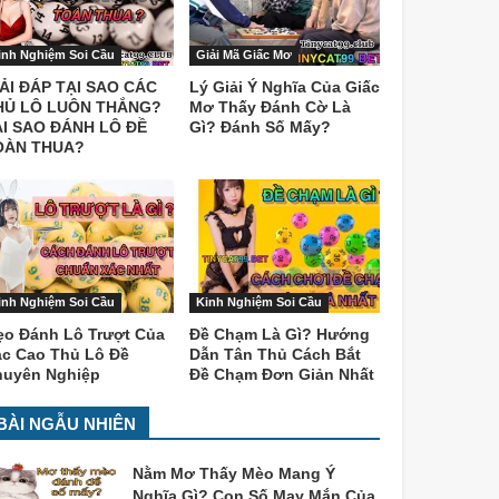
inh Nghiệm Soi Cầu
Giải Mã Giấc Mơ
IẢI ĐÁP TẠI SAO CÁC
Lý Giải Ý Nghĩa Của Giấc
HỦ LÔ LUÔN THẮNG?
Mơ Thấy Đánh Cờ Là
ẠI SAO ĐÁNH LÔ ĐỀ
Gì? Đánh Số Mấy?
OÀN THUA?
inh Nghiệm Soi Cầu
Kinh Nghiệm Soi Cầu
o Đánh Lô Trượt Của
Đề Chạm Là Gì? Hướng
c Cao Thủ Lô Đề
Dẫn Tân Thủ Cách Bắt
huyên Nghiệp
Đề Chạm Đơn Giản Nhất
BÀI NGẪU NHIÊN
Nằm Mơ Thấy Mèo Mang Ý
Nghĩa Gì? Con Số May Mắn Của