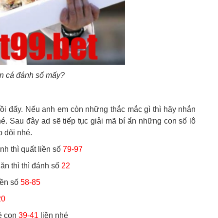
n cá đánh số mấy?
rồi đấy. Nếu anh em còn những thắc mắc gì thì hãy nhắn
. Sau đây ad sẽ tiếp tục giải mã bí ẩn những con số lô
 dõi nhé.
h thì quất liền số
79-97
n thì thì đánh số
22
iền số
58-85
20
ề con
39-41
liền nhé